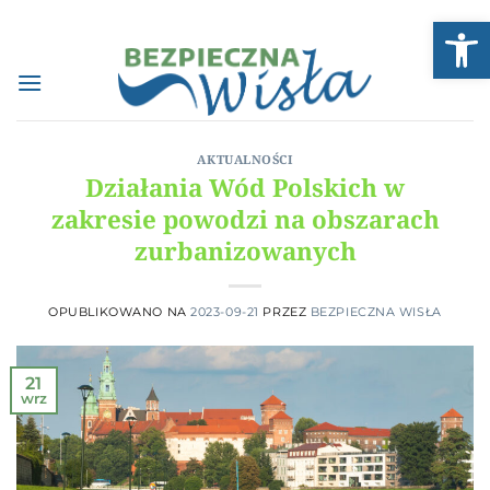
Przewiń
Open
do
zawartości
AKTUALNOŚCI
Działania Wód Polskich w
zakresie powodzi na obszarach
zurbanizowanych
OPUBLIKOWANO NA
2023-09-21
PRZEZ
BEZPIECZNA WISŁA
21
wrz