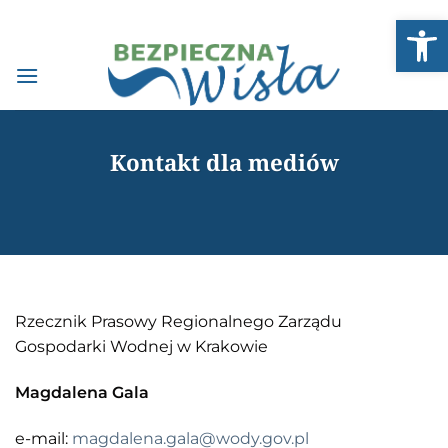
Przewiń
Open
do
zawartości
Kontakt dla mediów
Rzecznik Prasowy Regionalnego Zarządu
Gospodarki Wodnej w Krakowie
Magdalena Gala
e-mail:
magdalena.gala@wody.gov.pl