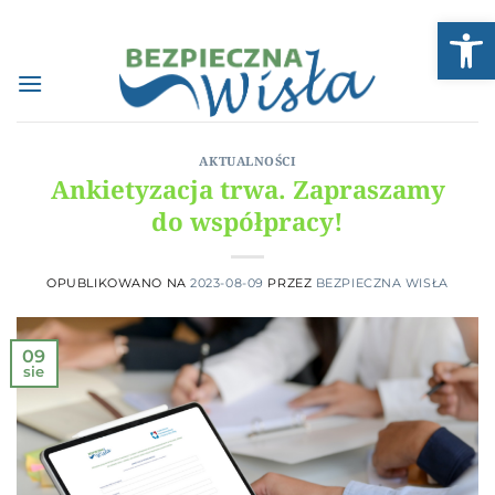
Przewiń
Open
do
zawartości
AKTUALNOŚCI
Ankietyzacja trwa. Zapraszamy
do współpracy!
OPUBLIKOWANO NA
2023-08-09
PRZEZ
BEZPIECZNA WISŁA
09
sie